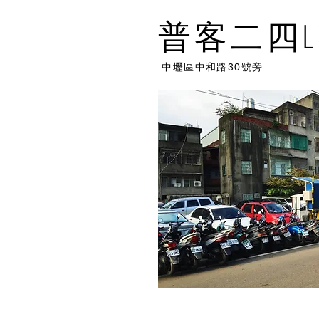
普客二四L
中壢區中和路30號旁