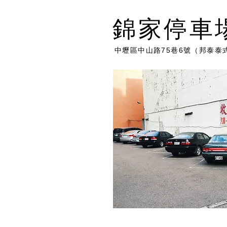
錦家停車
中壢區中山路75巷6號（邦泰泰