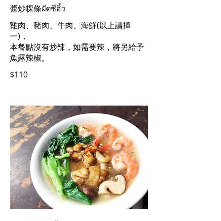
醬炒粿條ผัดซีอิ้ว
雞肉、豬肉、牛肉、海鮮(以上請擇
一)，
本餐點沒有炒辣，如需要辣，將另給予
魚露辣椒。
$110