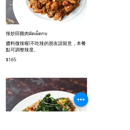
辣炒田雞肉ผัดเผ็ดกบ
醬料微辣喔!不吃辣的朋友請留意，本餐
點可調整辣度。
$165