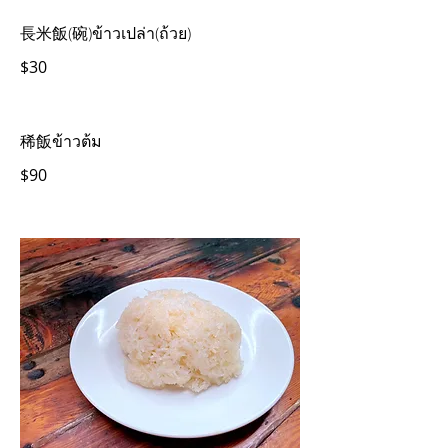
長米飯(碗)ข้าวเปล่า(ถ้วย)
$30
稀飯ข้าวต้ม
$90