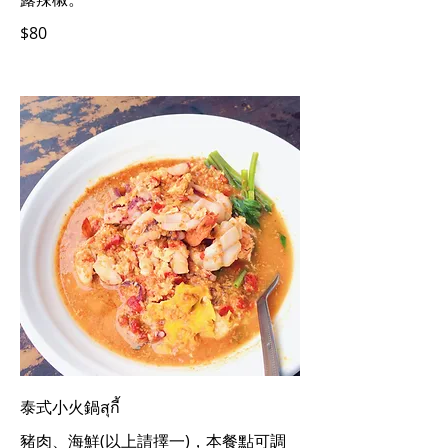
$80
泰式小火鍋สุกี้
豬肉、海鮮(以上請擇一)，本餐點可調