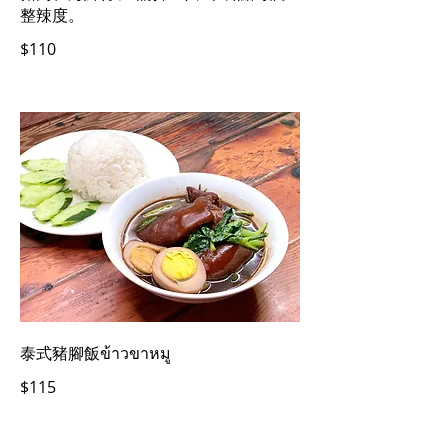
整辣度。
$110
泰式豬腳飯ข้าวขาหมู
$115