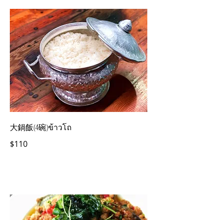
大鍋飯(4碗)ข้าวโถ
$110