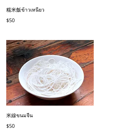
糯米飯ข้าวเหนียว
$50
米線ขนมจีน
$50