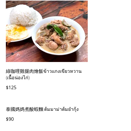
綠咖哩雞腿肉燴飯ข้าวแกงเขียวหวาน
(เนื้อน่องไก่)
$125
泰國媽媽煮酸蝦麵 ต้มมาม่าต้มยำกุ้ง
$90