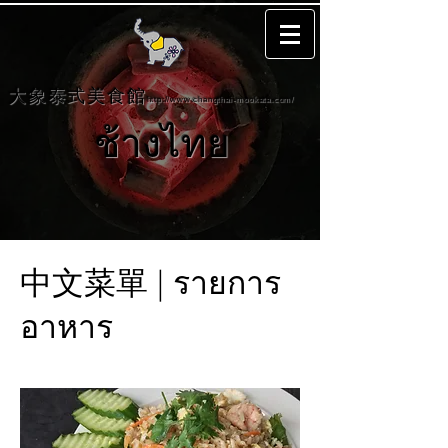
大象泰式美食館
http://www.changthai-mookata.com/
ช้างไทย
中文菜單 | รายการ
อาหาร