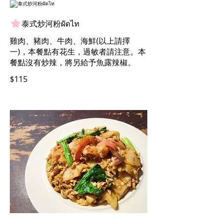
泰式炒河粉ผัดไท
雞肉、豬肉、牛肉、海鮮(以上請擇
一)，本餐點有花生，過敏者請注意。本
餐點沒有炒辣，將另給予魚露辣椒。
$115