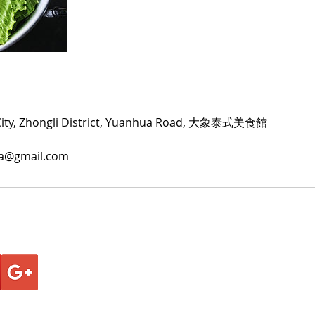
City, Zhongli District, Yuanhua Road, 大象泰式美食館
a@gmail.com