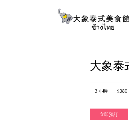
大象泰式美食
ช้างไทย
大象泰
380
新
3 小時
3
$380
台
幣
小
時
立即預訂