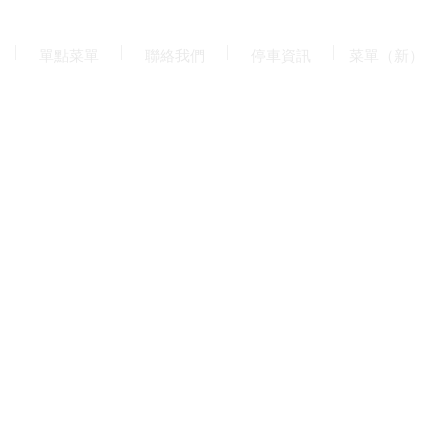
單點菜單
聯絡我們
停車資訊
菜單（新）